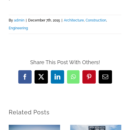
By
admin
|
December 7th, 2015
|
Architecture
,
Construction
,
Engineering
Share This Post With Others!
Facebook
X
LinkedIn
WhatsApp
Pinterest
Email
Related Posts