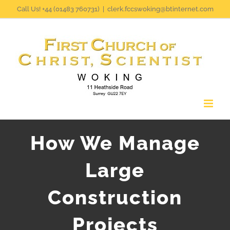
Skip
Call Us! +44 (01483 760731)
|
clerk.fccswoking@btinternet.com
to
content
How We Manage
Large
Construction
Projects