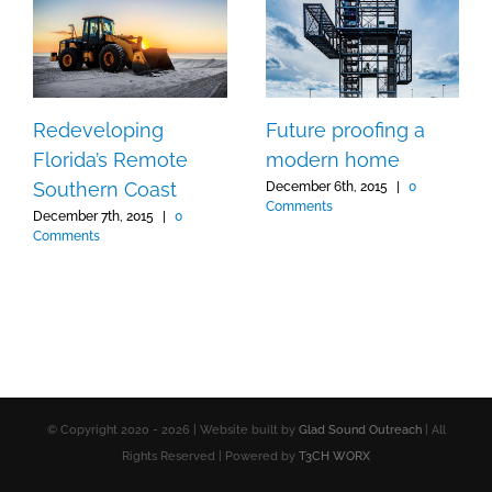
Redeveloping
Future proofing a
Florida’s Remote
modern home
Southern Coast
December 6th, 2015
|
0
Comments
December 7th, 2015
|
0
Comments
© Copyright 2020 -
2026 | Website built by
Glad Sound Outreach
| All
Rights Reserved | Powered by
T3CH WORX